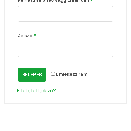
Felhasználónév vagy Email cím
*
Kötelező
Jelszó
*
Emlékezz rám
BELÉPÉS
Elfelejtett jelszó?