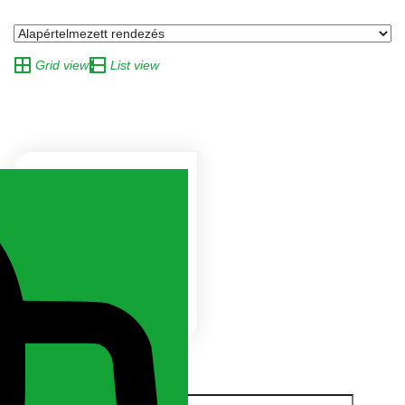
Grid view
List view
Bio lemosó
permetezés
Jelentkezz be az árért!
Keresés