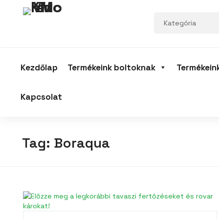
Kezdőlap
Termékeink boltoknak
Termékein
Kapcsolat
Tag:
Boraqua