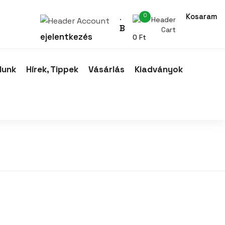
0
Kosaram
.
B
ejelentkezés
0
Ft
lunk
Hírek, Tippek
Vásárlás
Kiadványok