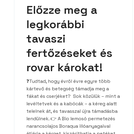
Előzze meg a
legkorábbi
tavaszi
fertőzéseket és
rovar károkat!
❓Tudtad, hogy évről évre egyre több
kártevő és betegség támadja meg a
fákat és cserjéket? Sok közülük – mint a
levéltetvek és a kabócák – a kéreg alatt
telelnek át, és tavasszal újra támadásba
lendülnek. 👉 A Bio lemosó permetezés
narancsolajos Boraqua illóanyagaival
átjárja a kérget, kiszáríthatja a petéket