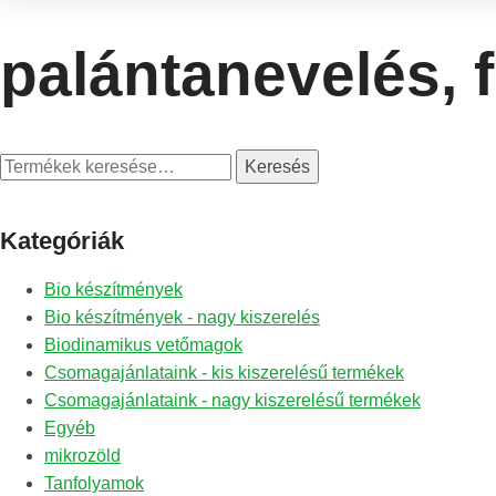
palántanevelés, 
Keresés
Keresés
a
következőre:
Kategóriák
Bio készítmények
Bio készítmények - nagy kiszerelés
Biodinamikus vetőmagok
Csomagajánlataink - kis kiszerelésű termékek
Csomagajánlataink - nagy kiszerelésű termékek
Egyéb
mikrozöld
Tanfolyamok