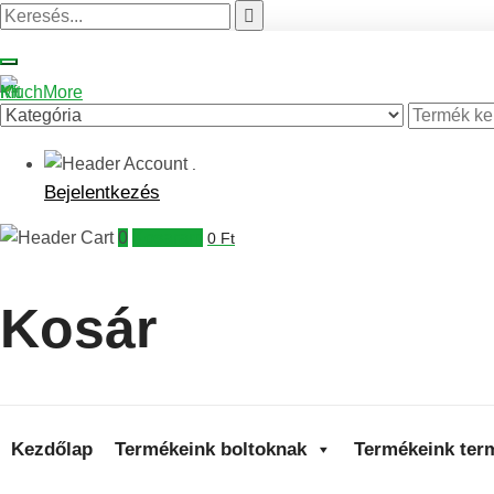
.
Bejelentkezés
0
Kosaram
0
Ft
Kosár
Kezdőlap
Termékeink boltoknak
Termékeink ter