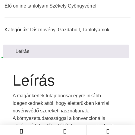
Élő online tanfolyam Székely Gyöngyvérrel
Kategóriák:
Dísznövény
,
Gazdabolt
,
Tanfolyamok
Leírás
Leírás
A magánkertek tulajdonosai egyre inkább
idegenkednek attól, hogy életterükben kémiai
növényvédő szereket használjanak.
A környezettudatossággal a konvencionális
növényvédelemtől való félelem egyre növekszik.
Mindezekkel párhuzamosan egyre csökken a