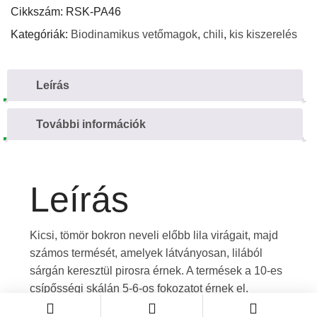
Cikkszám:
RSK-PA46
Kategóriák:
Biodinamikus vetőmagok
,
chili
,
kis kiszerelés
Leírás
További információk
Leírás
Kicsi, tömör bokron neveli előbb lila virágait, majd
számos termését, amelyek látványosan, lilából
sárgán keresztül pirosra érnek. A termések a 10-es
csípősségi skálán 5-6-os fokozatot érnek el.
Kiválóan alkalmas konténeres és balkon