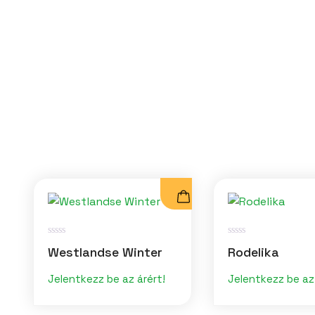
É
É
Westlandse Winter
Rodelika
r
r
t
t
é
é
Jelentkezz be az árért!
Jelentkezz be az 
k
k
e
e
l
l