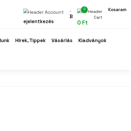
0
Kosaram
.
B
ejelentkezés
0
Ft
lunk
Hírek, Tippek
Vásárlás
Kiadványok