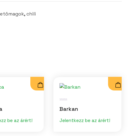
 vetőmagok
,
chili
É
a
Barkan
r
t
é
zz be az árért!
Jelentkezz be az árért!
k
e
l