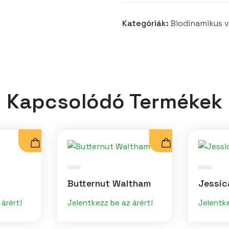
Kategóriák:
Biodinamikus
Kapcsolódó Termékek
É
É
Butternut Waltham
Jessic
r
r
t
t
é
é
árért!
Jelentkezz be az árért!
Jelentke
k
k
e
e
l
l