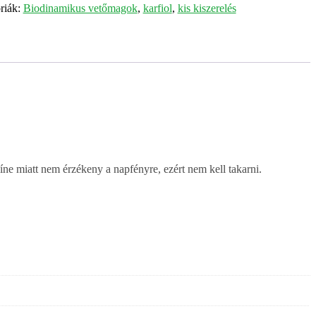
riák:
Biodinamikus vetőmagok
,
karfiol
,
kis kiszerelés
színe miatt nem érzékeny a napfényre, ezért nem kell takarni.