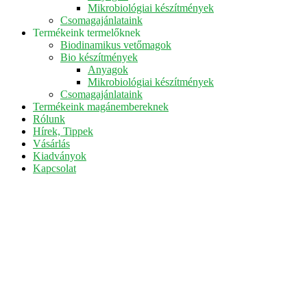
Mikrobiológiai készítmények
Csomagajánlataink
Termékeink termelőknek
Biodinamikus vetőmagok
Bio készítmények
Anyagok
Mikrobiológiai készítmények
Csomagajánlataink
Termékeink magánembereknek
Rólunk
Hírek, Tippek
Vásárlás
Kiadványok
Kapcsolat