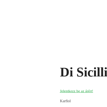
Di Sicill
Jelentkezz be az árért!
Karfiol