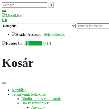
.
Bejelentkezés
0
Ft
0
Kosaram
Kosár
Kezdőlap
Termékeink boltoknak
Biodinamikus vetőmagok
Bio készítmények
Anyagok