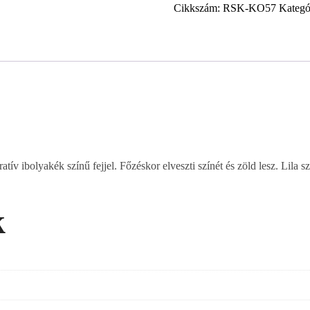
Cikkszám:
RSK-KO57
Kategó
tív ibolyakék színű fejjel. Főzéskor elveszti színét és zöld lesz. Lila 
k