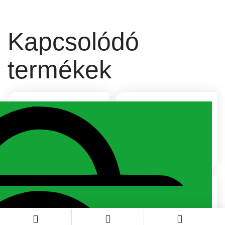
Kapcsolódó
termékek
Rodelika
Beth Alpha
Jelentkezz be az árért!
Jelentkezz be az árért!
Kono
Jessica