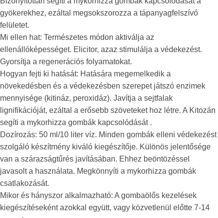
Bizonyítottan segíti a mykorhizza gombák kapcsolódását a
gyökerekhez, ezáltal megsokszorozza a tápanyagfelszívó
felületet.
Mi ellen hat: Természetes módon aktiválja az
ellenállóképességet. Elicitor, azaz stimulálja a védekezést.
Gyorsítja a regenerációs folyamatokat.
Hogyan fejti ki hatását: Hatására megemelkedik a
növekedésben és a védekezésben szerepet játszó enzimek
mennyisége (kitináz, peroxidáz). Javítja a sejtfalak
lignifikációját, ezáltal a erősebb szöveteket hoz létre. A Kitozán
segíti a mykorhizza gombák kapcsolódását .
Dozírozás: 50 ml/10 liter víz. Minden gombák elleni védekezést
szolgáló készítmény kiváló kiegészítője. Különös jelentősége
van a szárazságtűrés javításában. Ehhez beöntözéssel
javasolt a használata. Megkönnyíti a mykorhizza gombák
csatlakozását.
Mikor és hányszor alkalmazható: A gombaölős kezelések
kiegészítéseként azokkal együtt, vagy közvetlenül előtte 7-14