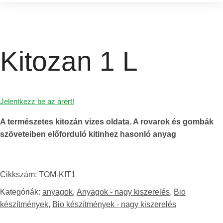
Kitozan 1 L
Jelentkezz be az árért!
A természetes kitozán vizes oldata. A rovarok és gombák
szöveteiben előforduló kitinhez hasonló anyag
Cikkszám:
TOM-KIT1
Kategóriák:
anyagok
,
Anyagok - nagy kiszerelés
,
Bio
készítmények
,
Bio készítmények - nagy kiszerelés