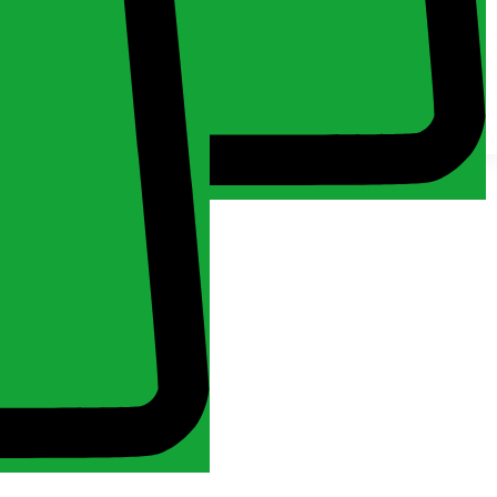
Keresés
Kosár
Fiókom
Minden jog fenntartva 2024. MuchMore Kft. -
Általános
szerződési feltételek
Kezdőlap
Fiókom
Bejelentkezés
Kosár