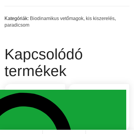
Kategóriák:
Biodinamikus vetőmagok
,
kis kiszerelés
,
paradicsom
Kapcsolódó
termékek
Blaro
Superschmelz
Jelentkezz be az árért!
Jelentkezz be az árért!