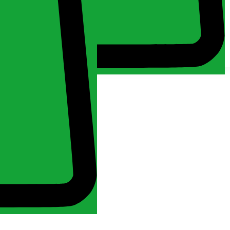
Keresés
Kosár
Fiókom
Minden jog fenntartva 2024. MuchMore Kft. -
Általános
szerződési feltételek
Kezdőlap
Fiókom
Bejelentkezés
Kosár