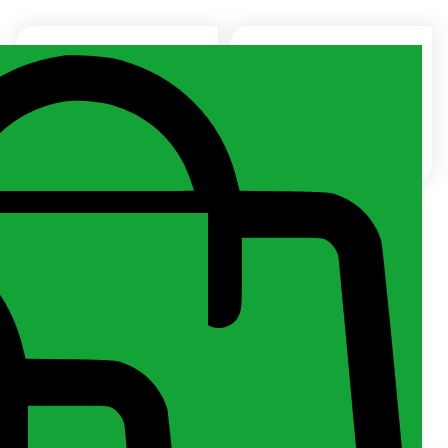
Kono
Luiza
Jelentkezz be az árért!
Jelentkezz be az árért!
Violetta Lunga
Jelentkezz be az árért!
Keresés
a