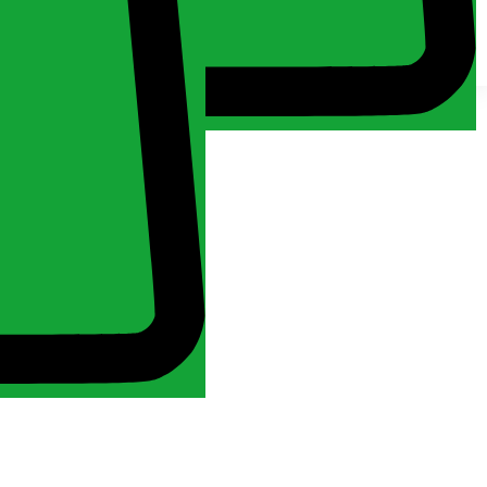
Fiókom
Minden jog fenntartva 2024. MuchMore Kft. -
Általános
szerződési feltételek
Kezdőlap
Fiókom
Bejelentkezés
Kosár