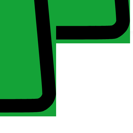
Kosár
Fiókom
Minden jog fenntartva 2024. MuchMore Kft. -
Általános
szerződési feltételek
Kezdőlap
Fiókom
Bejelentkezés
Kosár